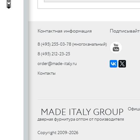
c
стеклянных
Автопороги
Автопороги
полотен
c
Контактная информация
Подписывайт
8 (495) 255-03-78
(многоканальный)
Ручки для
8 (495) 212-23-25
профильных
дверей
order@made-italy.ru
Контакты
MADE ITALY GROUP
Офици
дверная фурнитура оптом от производителя
Copyright 2009-2026