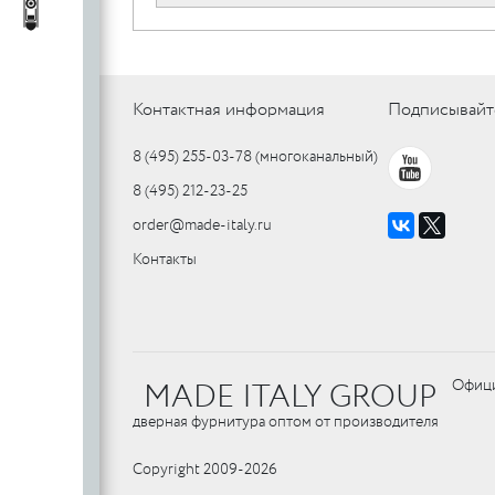
c
стеклянных
Автопороги
Автопороги
полотен
c
Контактная информация
Подписывайт
8 (495) 255-03-78
(многоканальный)
Ручки для
8 (495) 212-23-25
профильных
дверей
order@made-italy.ru
Контакты
MADE ITALY GROUP
Офици
дверная фурнитура оптом от производителя
Copyright 2009-2026