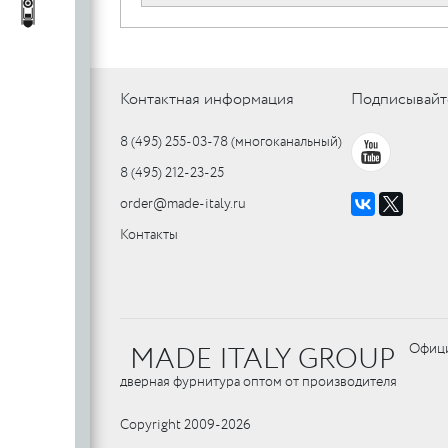
c
стеклянных
Автопороги
Автопороги
полотен
c
Контактная информация
Подписывайт
8 (495) 255-03-78
(многоканальный)
Ручки для
8 (495) 212-23-25
профильных
дверей
order@made-italy.ru
Контакты
MADE ITALY GROUP
Офици
дверная фурнитура оптом от производителя
Copyright 2009-2026