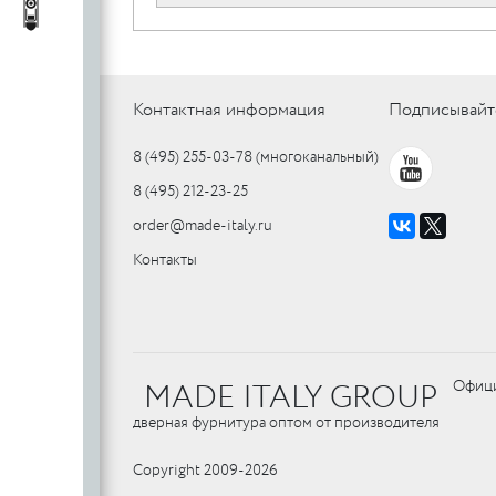
c
стеклянных
Автопороги
Автопороги
полотен
c
Контактная информация
Подписывайт
8 (495) 255-03-78
(многоканальный)
Ручки для
8 (495) 212-23-25
профильных
дверей
order@made-italy.ru
Контакты
MADE ITALY GROUP
Офици
дверная фурнитура оптом от производителя
Copyright 2009-2026