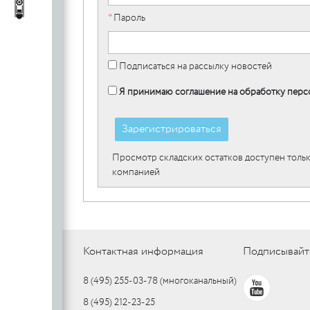
c
стеклянных
Автопороги
Автопороги
*
Пароль
полотен
c
Подписаться на рассылку новостей
Я принимаю соглашение на обработку перс
Ручки для
профильных
Зарегистрироваться
дверей
Просмотр складских остатков доступен тольк
компанией
Контактная информация
Подписывайт
8 (495) 255-03-78
(многоканальный)
8 (495) 212-23-25