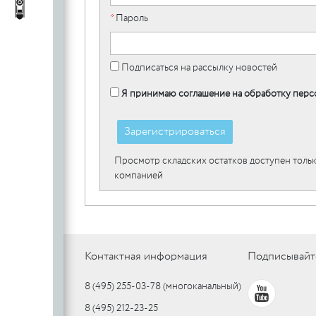
c
стеклянных
Автопороги
Автопороги
*
Пароль
полотен
c
Подписаться на рассылку новостей
Я принимаю соглашение на обработку перс
Ручки для
профильных
Зарегистрироваться
дверей
Просмотр складских остатков доступен тольк
компанией
Контактная информация
Подписывайт
8 (495) 255-03-78
(многоканальный)
8 (495) 212-23-25