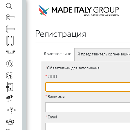
Дверные ручки
Мебельная фурнитура
Завертки и накладки
Дверные петли
Дверные замки
Цилиндры
Раздвижные системы
Аксессуары
Дверные ручки на розетке
Дверные ручки купе
Дверные Упоры
Ввертные петли
Скрытые петли
WC завертки
Накладки
c
Дверные ручки
Дверные ручки
Дверные ручки оптом
Показат
Показат
Показат
Показат
Показат
Показат
Показат
Показат
Показат
Показат
Показат
Показат
Показат
Показат
c
Ручки для окон
Ручки для окон
Регистрация
Показат
c
c
c
c
c
c
c
c
c
c
c
c
c
Ручки скобы
Ручки скобы
c
c
c
Мебельная фурнитура
Мебельная фурнитура
Я частное лицо
Я представитель организаци
Дверные ручки
Fratelli Cattini
Fratelli Cattini
Дверные ручки
Скрытые петли
Цилиндровые
Venezia
Venezia
AGB
Дверные упоры
Скрытые петли
Venezia
Дверные ру
Venezia Uni
Venezia Uni
Скрытые пе
Ручки для
Fratelli Cattini
Venezia Unique
механизмы
Koblenz
Venezia
Simonswerk
раздвижны
Colombo
AGB
c
Завертки и накладки
Завертки и накладки
Venezia
дверей Colo
Мебельные ручки
Дверные петли-
Рото механизмы
Дверные Упоры
WC завертки
Замки с
*
Обязательны для заполнения
Колпачки на
Дверные петли
CompactTwin
Накладки
Засовы и
Замки с
Упоры торцевые
Шаблоны для
Скрытый мон
Ввертные пе
Дверные
Замки с
c
Ergon (Италия)
магнитным
бабочки
ввертные петли
система (Италия)
универсальные
пластиковым
задвижки
ввертых петель
(ригеля)
металличес
доводчик
Дверные петли
Дверные петли
*
ИНН
Дверные ручки на
Дверные ручки на
Дверные ру
язычком
язычком
ригелем
планке
розетке
купе
c
Дверные замки
Дверные замки
c
c
c
c
c
*
Ваше имя
c
Цилиндры
Цилиндры
c
c
Colombo
Colombo
Venezia
c
Раздвижные системы
Раздвижные системы
Пружинные петли
Ответные планки
Раздвижные
Рекламная
Скрытые петли
Дверные пе
*
Email
c
Аксессуары
Аксессуары
продукция
(барные)
к замкам
системы
приварны
Ручки стучалки
Ручки для
Ручки кно
KOBLENZ