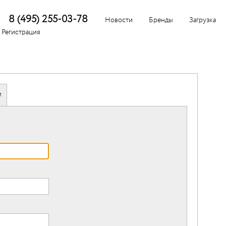
8 (495) 255-03-78
Новости
Бренды
Загрузка
Регистрация
ь все
ь все
ь все
ь все
ь все
ь все
ь все
ь все
ь все
ь все
ь все
ь все
ь все
ь все
ь все
c
c
c
c
c
c
c
и
чки
que
que
тли
х
mbo
таж
тли
ким
и
чки
c
c
тли
е
бы