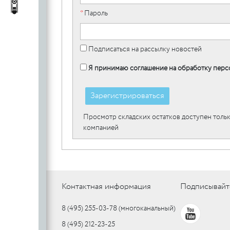
c
стеклянных
Автопороги
Автопороги
*
Пароль
полотен
c
Подписаться на рассылку новостей
Я принимаю соглашение на обработку перс
Ручки для
профильных
Зарегистрироваться
дверей
Просмотр складских остатков доступен тольк
компанией
Контактная информация
Подписывайт
8 (495) 255-03-78
(многоканальный)
8 (495) 212-23-25