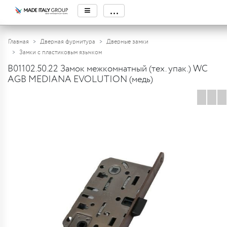
≡
...
Главная
Дверная фурнитура
Дверные замки
Замки с пластиковым язычком
B01102.50.22 Замок межкомнатный (тех. упак.) WC
AGB MEDIANA EVOLUTION (медь)