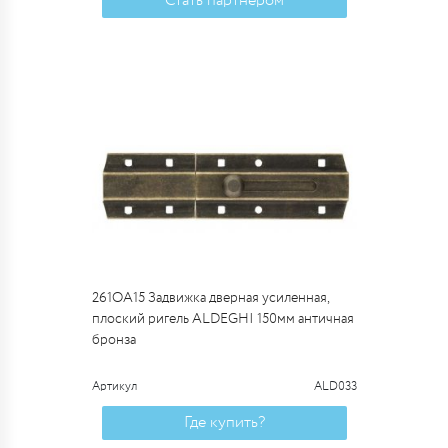
Стать партнером
261OA15 Задвижка дверная усиленная,
плоский ригель ALDEGHI 150мм античная
бронза
Артикул
ALD033
Где купить?