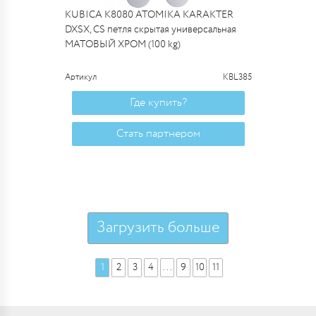
KUBICA K8080 ATOMIKA KARAKTER
DXSX, CS петля скрытая универсальная
МАТОВЫЙ ХРОМ (100 kg)
Артикул
KBL385
Где купить?
Стать партнером
Загрузить больше
1
2
3
4
...
9
10
11