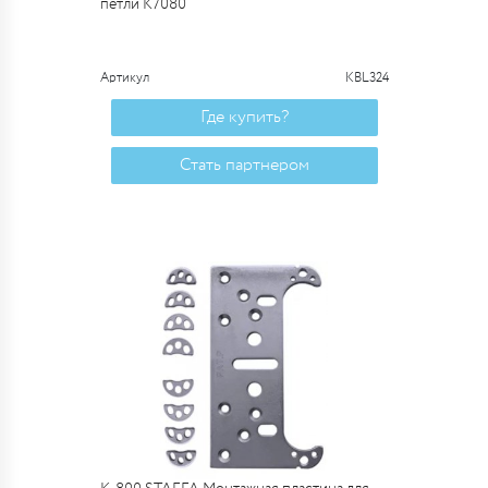
петли К7080
Артикул
KBL324
Где купить?
Стать партнером