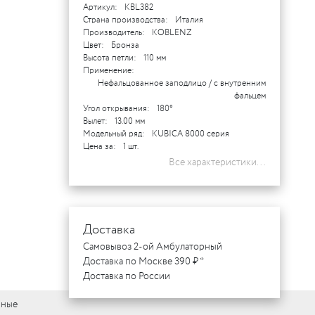
Артикул:
KBL382
Страна производства:
Италия
Производитель:
KOBLENZ
Цвет:
Бронза
Высота петли:
110 мм
Применение:
Нефальцованное заподлицо / с внутренним
фальцем
Угол открывания:
180°
Вылет:
13.00 мм
Модельный ряд:
KUBICA 8000 серия
Цена за:
1 шт.
Все характеристики...
Доставка
Самовывоз 2-ой Амбулаторный
Доставка по Москве 390 ₽ *
Доставка по России
вные