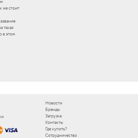
ом
к же стоит
Название
а такая
о в этом
Новости
Бренды
Загрузка
ки
Контакты
Где купить?
Сотрудничество