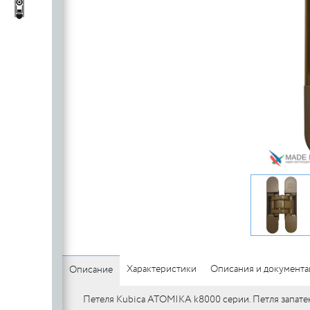
c
стеклянных
Автопороги
Автопороги
полотен
c
Ручки для
профильных
дверей
Характеристики
Описания и документ
Описание
Петеля Kubica ATOMIKA k8000 серии. Петля запате