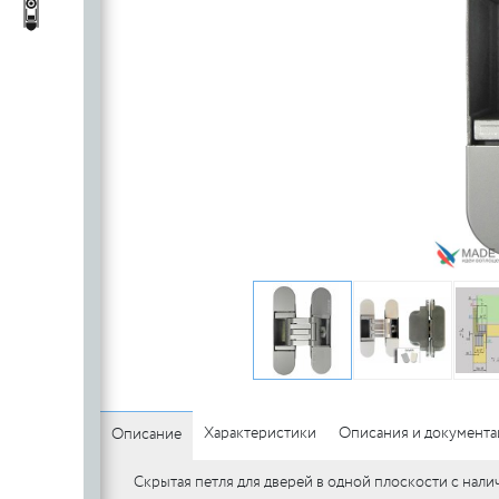
c
стеклянных
Автопороги
Автопороги
полотен
c
Ручки для
профильных
дверей
Характеристики
Описания и документ
Описание
Скрытая петля для дверей в одной плоскости с нали