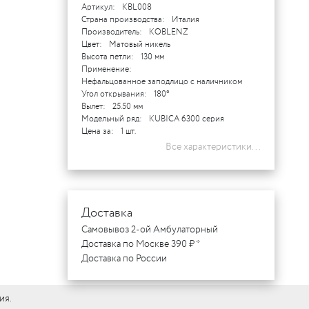
Артикул:
KBL008
Страна производства:
Италия
Производитель:
KOBLENZ
Цвет:
Матовый никель
Высота петли:
130 мм
Применение:
Нефальцованное заподлицо с наличником
Угол открывания:
180°
Вылет:
25.50 мм
Модельный ряд:
KUBICA 6300 серия
Цена за:
1 шт.
Все характеристики...
Доставка
Самовывоз 2-ой Амбулаторный
Доставка по Москве 390 ₽ *
Доставка по России
ия.