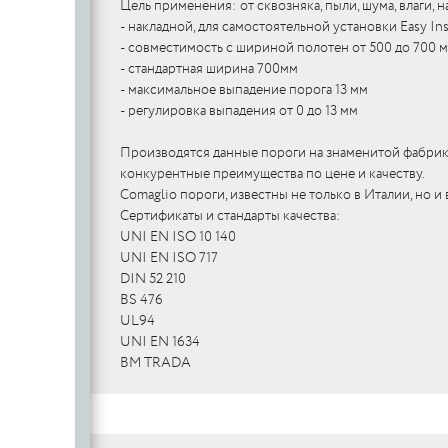
Цель применения: от сквозняка, пыли, шума, влаги, н
- накладной, для самостоятельной установки Easy Ins
- совместимость с шириной полотен от 500 до 700 м
- стандартная ширина 700мм
- максимальное выпадение порога 13 мм
- регулировка выпадения от 0 до 13 мм
Производятся данные пороги на знаменитой фабрик
конкурентные преимущества по цене и качеству.
Comaglio пороги, известны не только в Италии, но и 
Сертификаты и стандарты качества:
UNI EN ISO 10 140
UNI EN ISO 717
DIN 52 210
BS 476
UL94
UNI EN 1634
BM TRADA