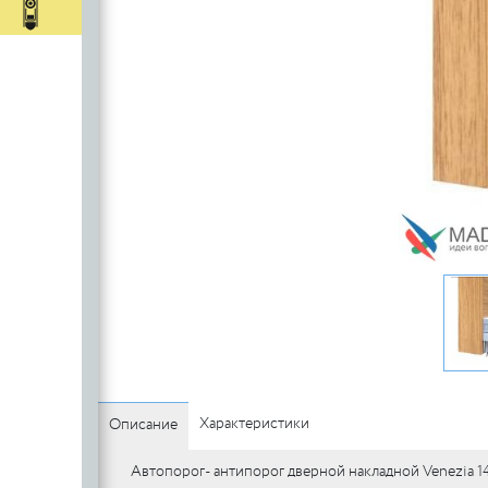
c
стеклянных
Автопороги
Автопороги
полотен
c
Ручки для
профильных
дверей
Характеристики
Описание
Автопорог- антипорог дверной накладной Venezia 14