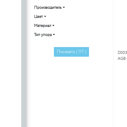
Производитель
Цвет
Материал
Тип упора
Показать (
117
)
D003
AGB 