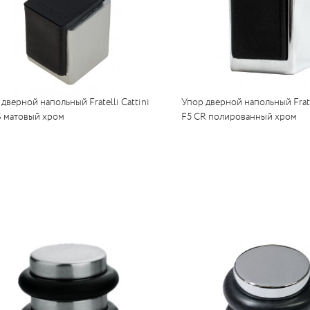
дверной напольный Fratelli Cattini
Упор дверной напольный Fratel
S матовый хром
F5 CR полированный хром