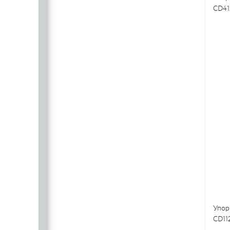
CD41
Упор
CD11