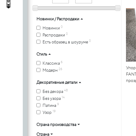
c
стеклянных
Автопороги
Автопороги
полотен
c
Новинки / Распродажи
0
Новинки
0
Распродажи
0
Есть образец в шоуруме
Ручки для
профильных
Стиль
дверей
6
Классика
Упор
26
Модерн
FAN
проз
Декоративные детали
48
Без декора
14
Без узора
9
Патина
19
Узор
Страна производства
Страна