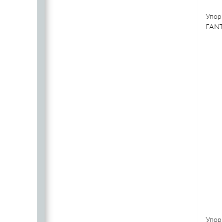
Упор
FANT
Упор