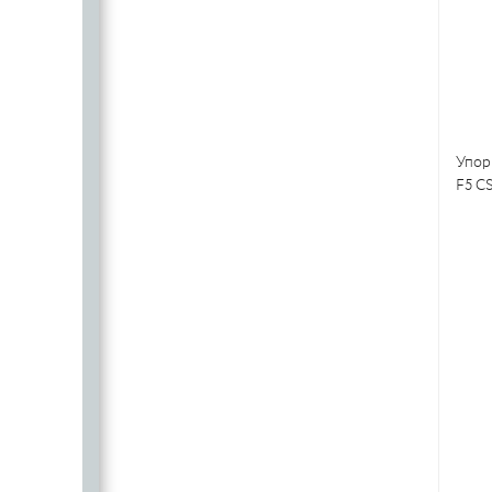
Упор 
F5 C