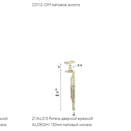
CD112-OM матовое золото
зной
211AL015 Ригель дверной врезной
ель
ALDEGHI 150мм матовый никель