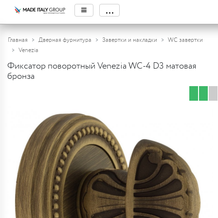
≡
...
Главная
Дверная фурнитура
Завертки и накладки
WC завертки
Venezia
Фиксатор поворотный Venezia WC-4 D3 матовая
бронза