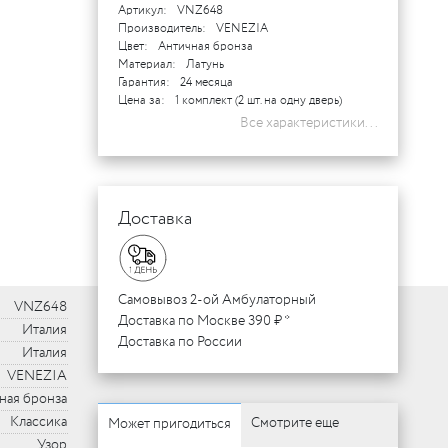
Артикул:
VNZ648
Производитель:
VENEZIA
Цвет:
Античная бронза
Материал:
Латунь
Гарантия:
24 месяца
Цена за:
1 комплект (2 шт. на одну дверь)
Все характеристики...
Доставка
Самовывоз 2-ой Амбулаторный
VNZ648
Доставка по Москве 390 ₽ *
Италия
Доставка по России
Италия
VENEZIA
ная бронза
Классика
Смотрите еще
Может пригодиться
Узор