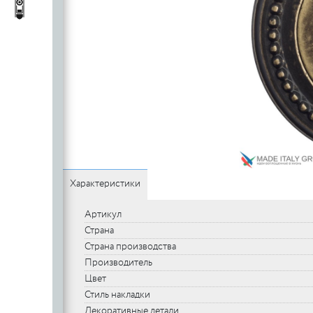
c
стеклянных
Автопороги
Автопороги
полотен
c
Ручки для
профильных
дверей
Характеристики
Артикул
Страна
Страна производства
Производитель
Цвет
Стиль накладки
Декоративные детали