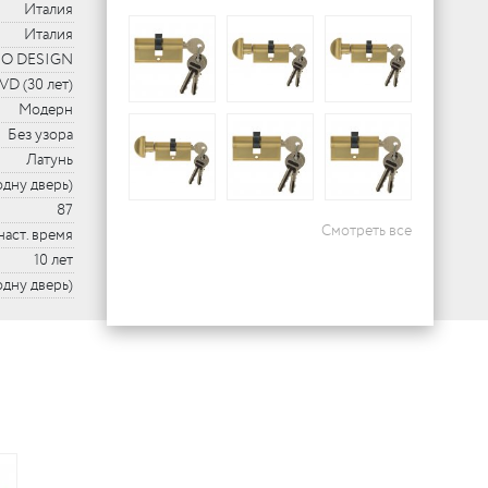
Италия
Италия
O DESIGN
VD (30 лет)
Модерн
Без узора
Латунь
одну дверь)
87
Смотреть все
наст. время
10 лет
 одну дверь)