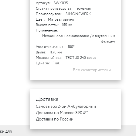
Артикул:
SWK035
Страна производства:
Германия
Производитель:
SIMONSWERK
Цвет:
Матовая латунь
Высота петли:
155 мм
Применение:
Нефальцованное заподлицо / с внутренним
фальцем
Угол открывания:
180°
Вылет:
11.70 мм
Модельный ряд:
TECTUS 240 серия
Цена за:
1 шт.
Все характеристики...
Доставка
Самовывоз 2-ой Амбулаторный
Доставка по Москве 390 ₽ *
Доставка по России
ки для