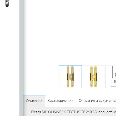
c
стеклянных
Автопороги
Автопороги
полотен
c
Ручки для
профильных
дверей
Характеристики
Описания и документ
Описание
Петля SIMONSWERK TECTUS TE 240 3D. полностью ск