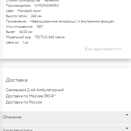
Страна производства:
Германия
Производитель:
SIMONSWERK
Цвет:
Матовый хром
Высота петли:
240 мм
Применение:
Нефальцованное заподлицо / с внутренним фальцем
Угол открывания:
180°
Вылет:
34.00 мм
Модельный ряд:
TECTUS 640 серия
Цена за:
1 шт.
Все характеристики...
Доставка
Самовывоз 2-ой Амбулаторный
Доставка по Москве 390 ₽ *
Доставка по России
Описание
Характеристики