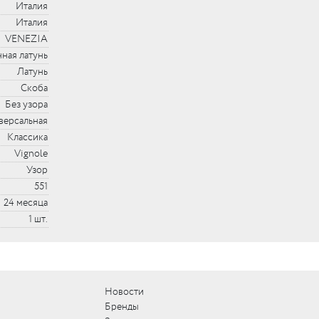
Италия
Италия
VENEZIA
ная латунь
Латунь
Скоба
Без узора
версальная
Классика
Vignole
Узор
551
24 месяца
1 шт.
Новости
Бренды