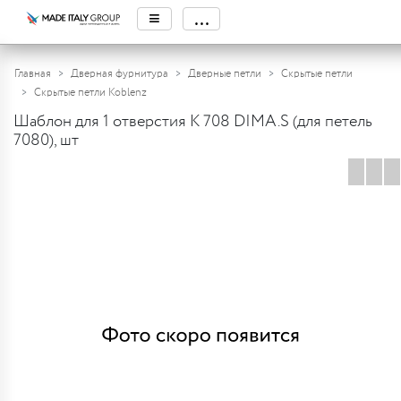
≡
...
Главная
Дверная фурнитура
Дверные петли
Скрытые петли
Скрытые петли Koblenz
Шаблон для 1 отверстия К 708 DIMA.S (для петель
7080), шт