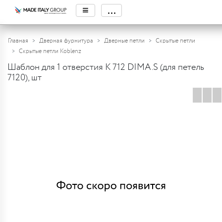
≡
...
Главная
Дверная фурнитура
Дверные петли
Скрытые петли
Скрытые петли Koblenz
Шаблон для 1 отверстия К 712 DIMA.S (для петель
7120), шт