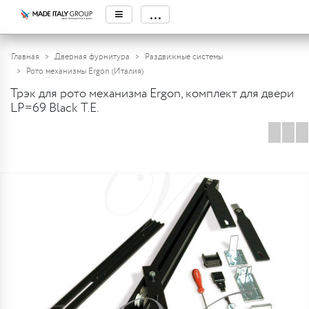
≡
...
Главная
Дверная фурнитура
Раздвижные системы
Рото механизмы Ergon (Италия)
Трэк для рото механизма Ergon, комплект для двери
LP=69 Black T.E.