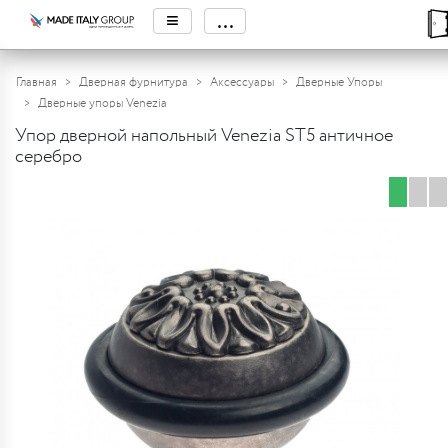
≡
...
Главная
Дверная фурнитура
Аксессуары
Дверные Упоры
Дверные упоры Venezia
Упор дверной напольный Venezia ST5 античное
серебро