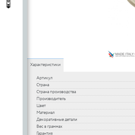
c
стеклянных
Автопороги
Автопороги
полотен
c
Ручки для
профильных
дверей
Характеристики
Артикул
Страна
Страна производства
Производитель
Цвет
Материал
Декоративные детали
Вес в граммах
Гарантия