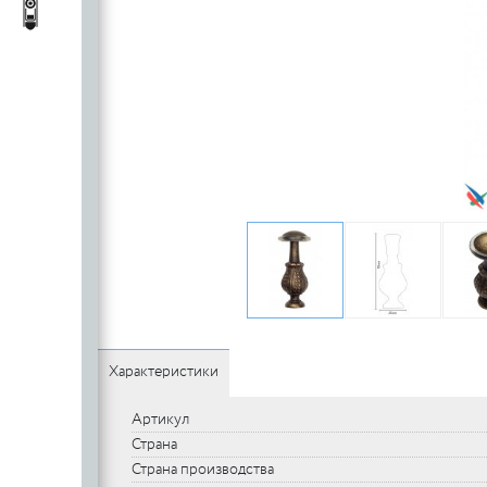
c
стеклянных
Автопороги
Автопороги
полотен
c
Ручки для
профильных
дверей
Характеристики
Артикул
Страна
Страна производства