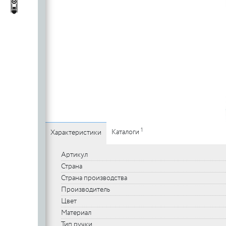
c
стеклянных
Автопороги
Автопороги
полотен
c
Ручки для
профильных
дверей
1
Каталоги
Характеристики
Артикул
Страна
Страна производства
Производитель
Цвет
Материал
Тип ручки