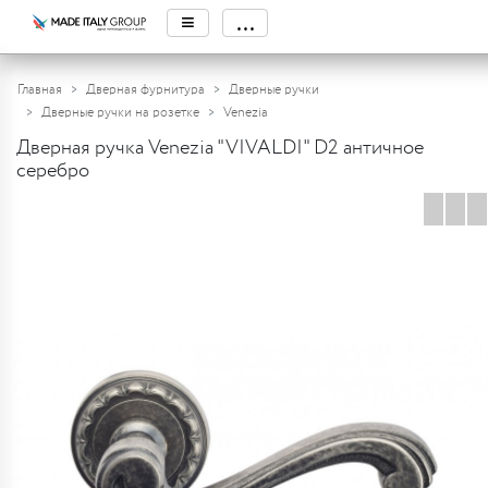
≡
...
Главная
Дверная фурнитура
Дверные ручки
Дверные ручки на розетке
Venezia
Дверная ручка Venezia "VIVALDI" D2 античное
серебро