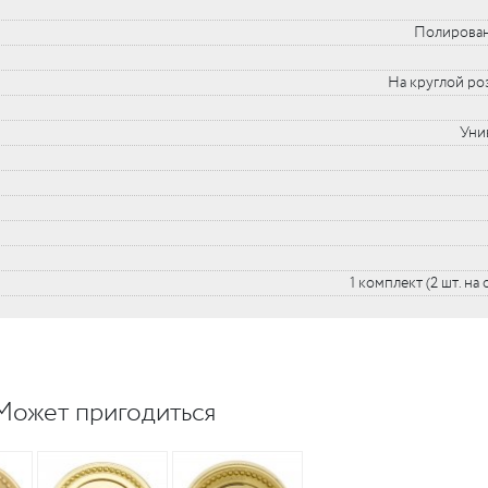
Полирован
На круглой ро
Уни
1 комплект (2 шт. на
Может пригодиться