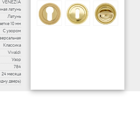
VENEZIA
ная латунь
Латунь
зетке 10 мм
С узором
версальная
Классика
Vivaldi
Узор
784
24 месяца
 одну дверь)