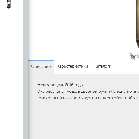
c
стеклянных
Автопороги
Автопороги
полотен
c
Ручки для
профильных
дверей
1
Характеристики
Каталоги
Описание
Новая модель 2016 года.
Эксклюзивная модель дверной ручки Venezia, не име
гравировкой на самом изделии и на его обратной час