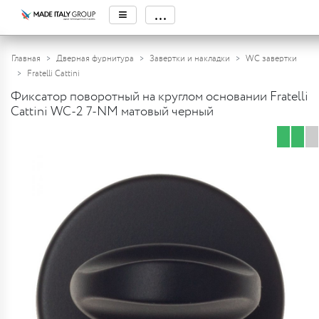
≡
...
Главная
Дверная фурнитура
Завертки и накладки
WC завертки
Fratelli Cattini
Фиксатор поворотный на круглом основании Fratelli
Cattini WC-2 7-NM матовый черный