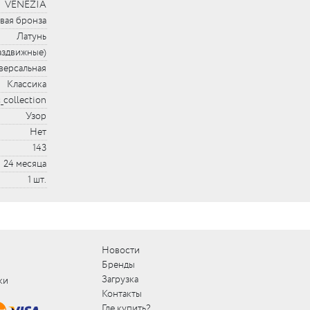
VENEZIA
вая бронза
Латунь
аздвижные)
версальная
Классика
c_collection
Узор
Нет
143
24 месяца
1 шт.
Новости
Бренды
Загрузка
ки
Контакты
Где купить?