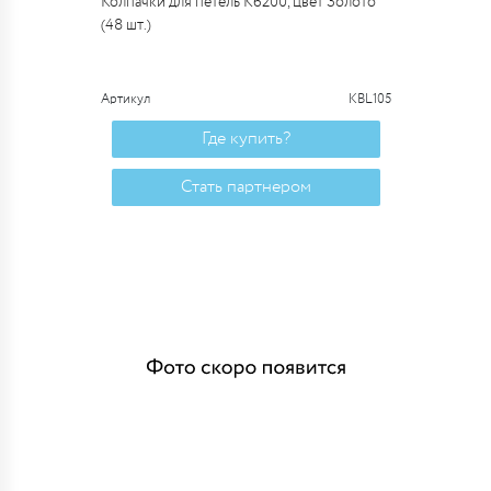
Колпачки для петель К6200, цвет Золото
(48 шт.)
Артикул
KBL105
Где купить?
Стать партнером