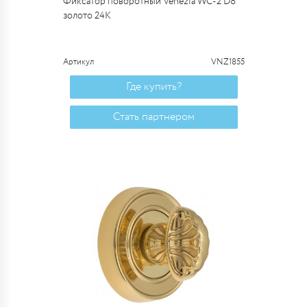
Фиксатор поворотный Venezia WC-2 D8
золото 24К
Артикул
VNZ1855
Где купить?
Стать партнером