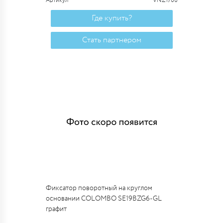
Артикул
VNZ1700
Где купить?
Стать партнером
Фиксатор поворотный на круглом
основании COLOMBO SE19BZG6-GL
графит