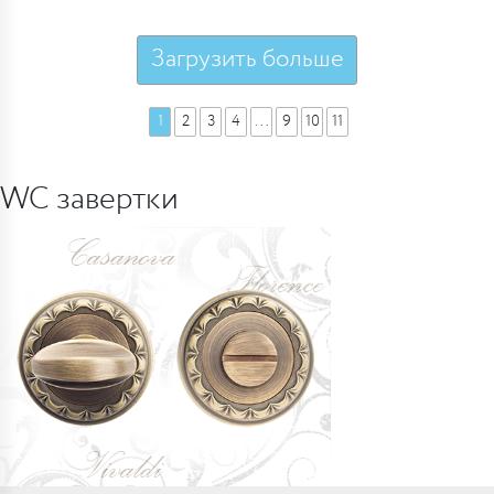
Загрузить больше
1
2
3
4
...
9
10
11
WC завертки