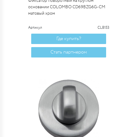
Фиксатор поворотный на круглом
основании COLOMBO CD69BZG6G-CM
матовый хром
Артикул
CLB153
Где купить?
Стать партнером