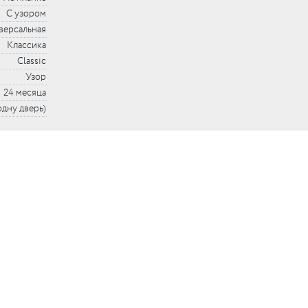
С узором
версальная
Классика
Classic
Узор
24 месяца
 одну дверь)