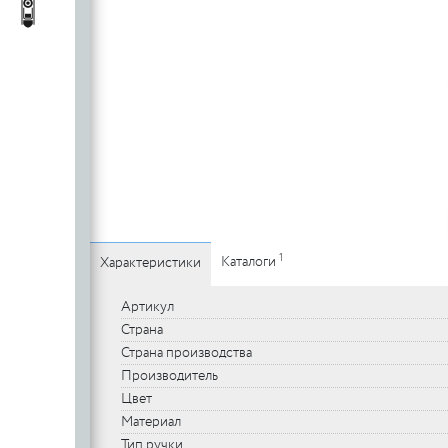
c
стеклянных
Автопороги
Автопороги
полотен
c
Ручки для
профильных
дверей
1
Каталоги
Характеристики
Артикул
Страна
Страна производства
Производитель
Цвет
Материал
Тип ручки