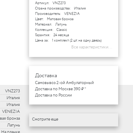
Артикул:
VNZ273
Страна производства:
Италия
Производитель:
VENEZIA
Цвет:
Матовая бронза
Материал:
Латунь
Коллекция:
Classic
Гарантия:
24 месяца
Цена за:
1 комплект (2 шт. на одну дверь)
Все характеристики...
Доставка
Самовывоз 2-ой Амбулаторный
Доставка по Москве 390 ₽ *
VNZ273
Доставка по России
Италия
Италия
VENEZIA
вая бронза
Смотрите еще
Латунь
На планке