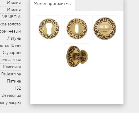
Италия
Может пригодиться
Италия
VENEZIA
кое золото
оричневый
Латунь
зетке 10 мм
С узором
версальная
Классика
Pellestrina
Патина
132
24 месяца
 одну дверь)