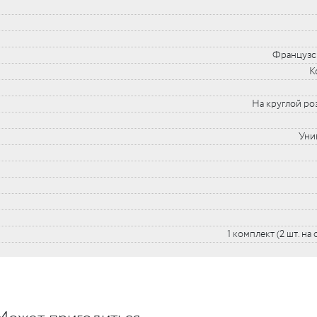
Французс
К
На круглой ро
Уни
1 комплект (2 шт. на