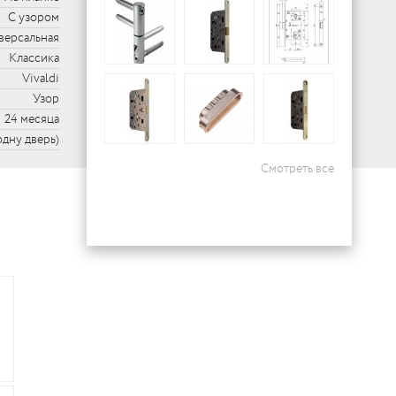
С узором
версальная
Классика
Vivaldi
Узор
24 месяца
 одну дверь)
Смотреть все