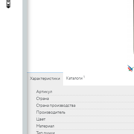
c
стеклянных
Автопороги
Автопороги
полотен
c
Ручки для
профильных
дверей
1
Каталоги
Характеристики
Артикул
Страна
Страна производства
Производитель
Цвет
Материал
Тип ручки