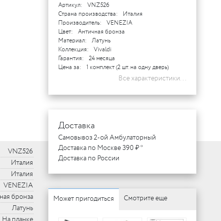
Артикул:
VNZ526
Страна производства:
Италия
Производитель:
VENEZIA
Цвет:
Античная бронза
Материал:
Латунь
Коллекция:
Vivaldi
Гарантия:
24 месяца
Цена за:
1 комплект (2 шт. на одну дверь)
Все характеристики...
Доставка
Самовывоз 2-ой Амбулаторный
Доставка по Москве 390 ₽ *
VNZ526
Доставка по России
Италия
Италия
VENEZIA
ная бронза
Смотрите еще
Может пригодиться
Латунь
На планке