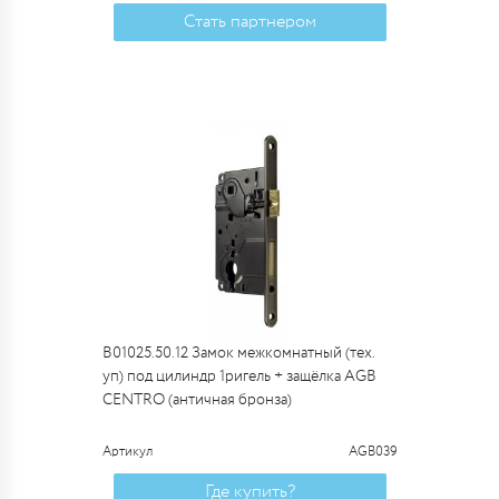
Стать партнером
B01025.50.12 Замок межкомнатный (тех.
уп) под цилиндр 1ригель + защёлка AGB
CENTRO (античная бронза)
Артикул
AGB039
Где купить?