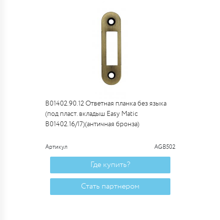
B01402.90.12 Ответная планка без языка
(под пласт. вкладыш Easy Matic
B01402.16/17)(античная бронза)
Артикул
AGB502
Где купить?
Стать партнером