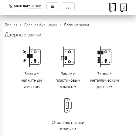
≡
...
0
Главная
Дверная фурнитура
Дверные замки
Дверные замки
Замки с
Замки с
Замки с
магнитным
пластиковым
металлическим
язычком
язычком
ригелем
Ответные планки
к замкам