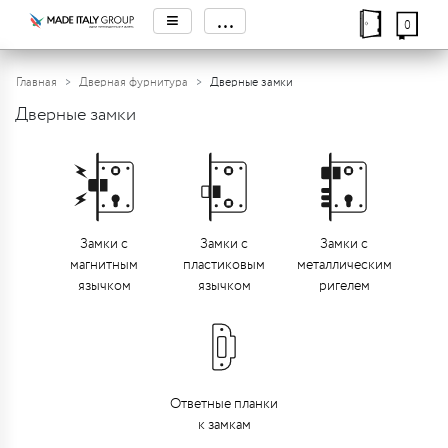
≡
...
0
Главная
Дверная фурнитура
Дверные замки
Дверные замки
Замки с
Замки с
Замки с
магнитным
пластиковым
металлическим
язычком
язычком
ригелем
Ответные планки
к замкам