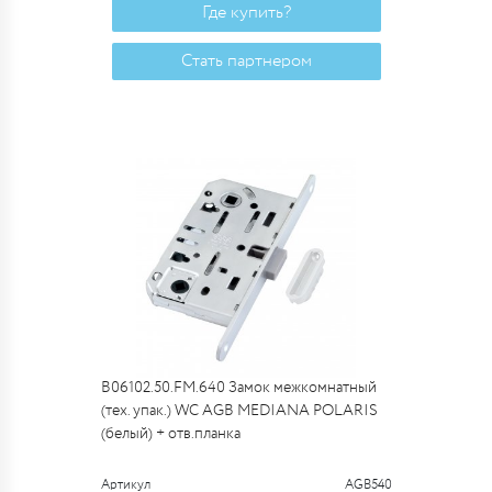
Где купить?
Стать партнером
B06102.50.FM.640 Замок межкомнатный
(тех. упак.) WC AGB MEDIANA POLARIS
(белый) + отв.планка
Артикул
AGB540