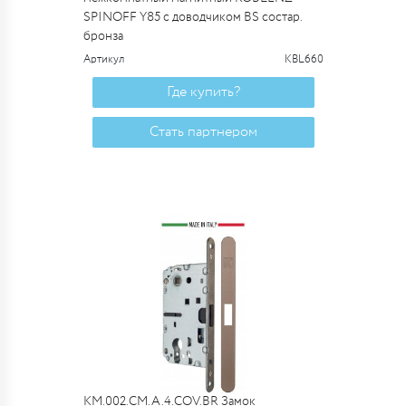
SPINOFF Y85 с доводчиком BS состар.
бронза
Артикул
KBL660
Где купить?
Стать партнером
KM.002.CM.A.4.COV.BR Замок