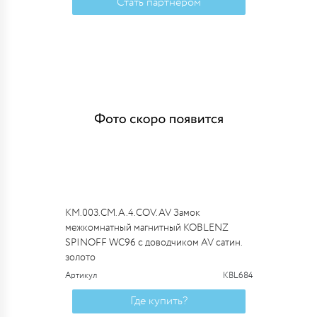
Стать партнером
KM.003.CM.A.4.COV.AV Замок
межкомнатный магнитный KOBLENZ
SPINOFF WC96 с доводчиком AV сатин.
золото
Артикул
KBL684
Где купить?