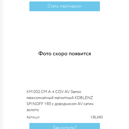
Стать партнером
KM.002.CM.A.4.COV.AV Замок
межкомнатный магнитный KOBLENZ
SPINOFF Y85 с доводчиком AV сатин.
золото
Артикул
KBL683
Где купить?