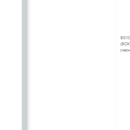
B011
(BOX
(черн