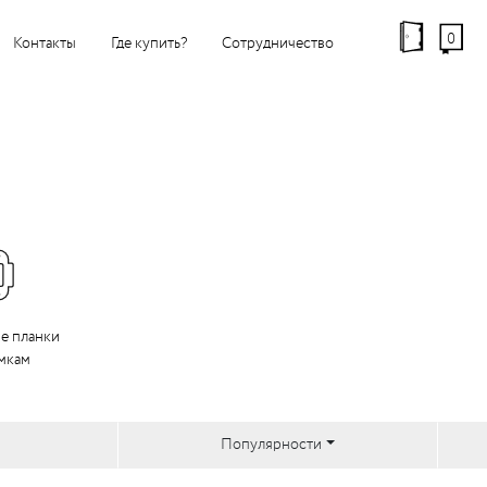
0
Контакты
Где купить?
Сотрудничество
е планки
амкам
Популярности