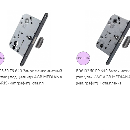
03.50.F9.640 Замок межкомнатный
B06102.50.F9.640 Замок меж
. упак.) под цилиндр AGB MEDIANA
(тех. упак.) WC AGB MEDIA
RIS (мат.графит)+отв.пл
(мат. графит) + отв.планка