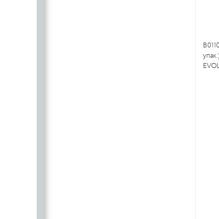
B011
упак
EVOL