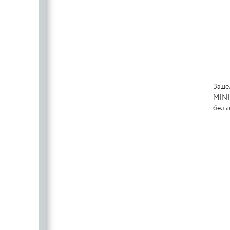
Защел
MINI
белы