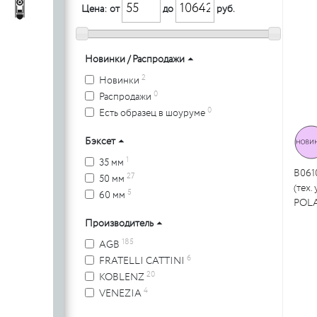
c
стеклянных
Автопороги
Автопороги
Цена: от
до
руб.
полотен
c
Новинки / Распродажи
2
Новинки
0
Распродажи
Ручки для
0
Есть образец в шоуруме
профильных
дверей
Бэксет
1
35 мм
B061
27
50 мм
(тех
5
60 мм
POLA
Производитель
185
AGB
6
FRATELLI CATTINI
20
KOBLENZ
4
VENEZIA