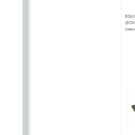
B061
(BOX
(черн