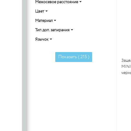
Межосевое расстояние
Цвет
Материал
Тип доп. запирания
Язычок
Показать (
215
)
Защел
MINI
черн