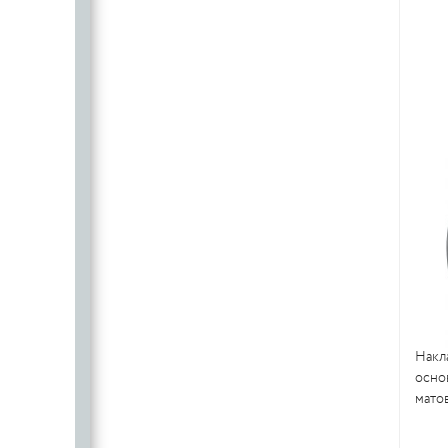
Накл
осно
матов