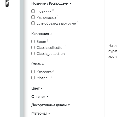
c
стеклянных
Автопороги
Автопороги
Новинки / Распродажи
полотен
0
Новинки
c
0
Распродажи
0
Есть образец в шоуруме
Коллекция
Ручки для
1
Boom
Накл
профильных
1
Classic collection
бура
дверей
1
Classic_collection
хром 
Стиль
2
Классика
4
Модерн
Цвет
Оттенок
Декоративные детали
Материал