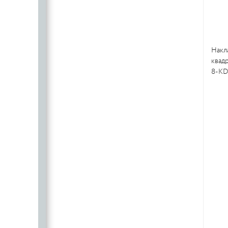
Накл
квадр
8-KD 