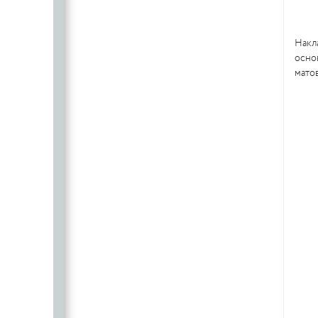
Накл
основ
матов