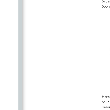
бура
бронз
Накл
осн
матов