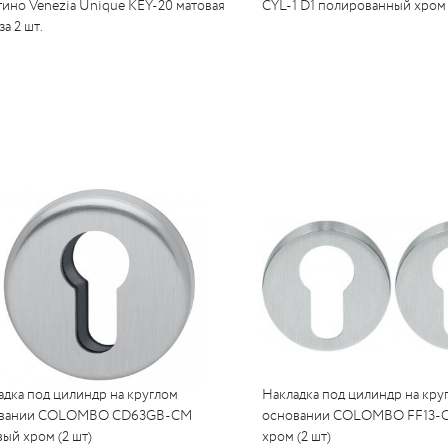
тино Venezia Unique KEY-20 матовая
CYL-1 D1 полированный хром 
а 2 шт.
адка под цилиндр на круглом
Накладка под цилиндр на кру
овании COLOMBO CD63GB-CM
основании COLOMBO FF13-
ый хром (2 шт)
хром (2 шт)