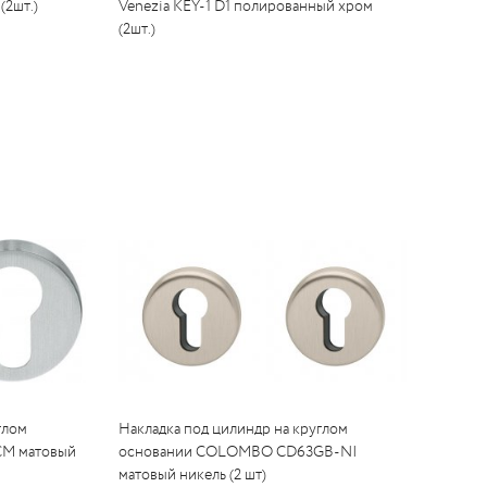
(2шт.)
Venezia KEY-1 D1 полированный хром
(2шт.)
глом
Накладка под цилиндр на круглом
CM матовый
основании COLOMBO CD63GB-NI
матовый никель (2 шт)