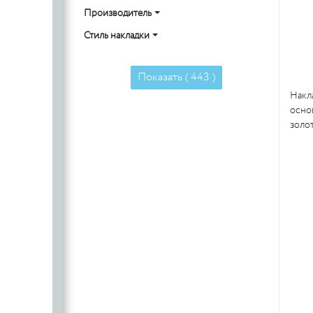
Производитель
Стиль накладки
Показать (
443
)
Накл
основ
золот